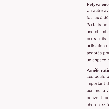
Polyvalence
Un autre av
faciles à dé
Parfaits po
une chambre
bureau, ils
utilisation 
adaptés pou
un espace 
Amélioratio
Les poufs p
important d
comme le vel
peuvent fac
cherchiez à