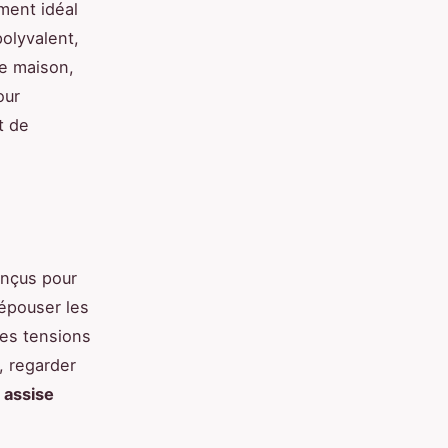
ment idéal
olyvalent,
re maison,
our
t de
onçus pour
 épouser les
les tensions
, regarder
e
assise