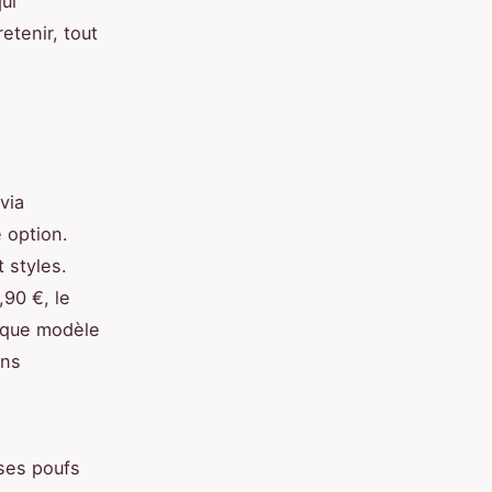
ui
etenir, tout
via
e option.
 styles.
,90 €, le
aque modèle
ans
 ses poufs