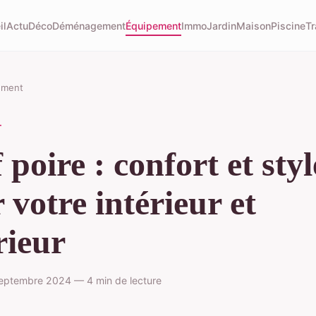
il
Actu
Déco
Déménagement
Équipement
Immo
Jardin
Maison
Piscine
Tr
ement
T
 poire : confort et styl
 votre intérieur et
rieur
eptembre 2024 — 4 min de lecture