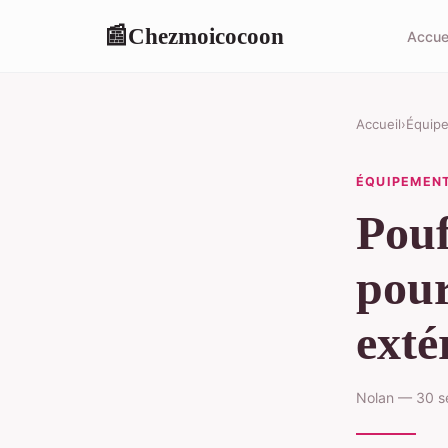
Chezmoicocoon
📰
Accue
Accueil
›
Équip
ÉQUIPEMEN
Pouf
pour
exté
Nolan — 30 s