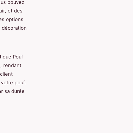
Vous pouvez
ir, et des
Ces options
e décoration
tique Pouf
, rendant
client
e votre pouf.
er sa durée