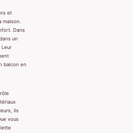
ers et
la maison.
nfort. Dans
 dans un
 Leur
ment
un balcon en
rôle
tériaux
eurs, ils
Que vous
lette