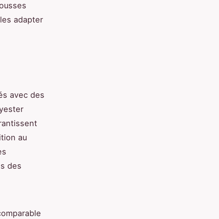
housses
 les adapter
ués avec des
lyester
rantissent
ition au
es
ns des
ncomparable