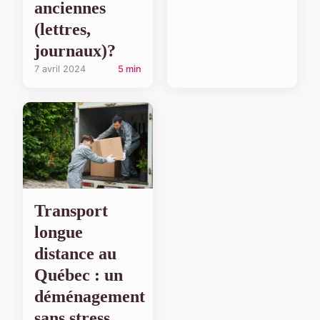
anciennes
(lettres,
journaux)?
7 avril 2024
5 min
Transport
longue
distance au
Québec : un
déménagement
sans stress