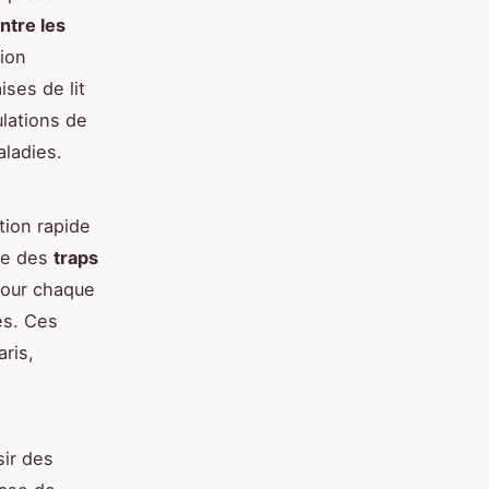
ntre les
ion
ses de lit
ulations de
ladies.
tion rapide
uve des
traps
pour chaque
es. Ces
aris,
ir des