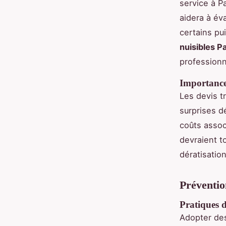
service à Pa
aidera à éva
certains pui
nuisibles Pa
professionn
Importance 
Les devis t
surprises d
coûts assoc
devraient to
dératisation
Prévention
Pratiques 
Adopter d