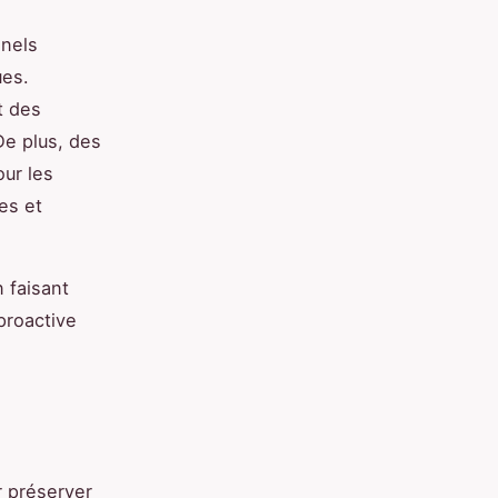
nnels
ues.
t des
De plus, des
our les
es et
 faisant
proactive
r préserver