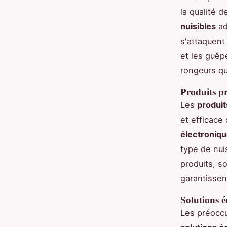
la qualité 
nuisibles
ad
s'attaquent
et les guêp
rongeurs qu
Produits pr
Les
produit
et efficace
électroniq
type de nui
produits, so
garantissen
Solutions é
Les préoccu