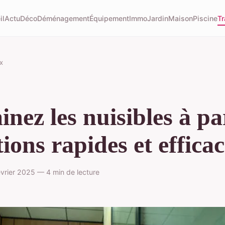
il
Actu
Déco
Déménagement
Équipement
Immo
Jardin
Maison
Piscine
Tr
x
inez les nuisibles à par
tions rapides et effica
vrier 2025 — 4 min de lecture