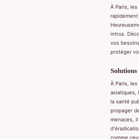
À Paris, le
rapidement 
Heureusemen
intrus. Déc
vos besoins
protéger vo
Solutions 
À Paris, les
asiatiques, 
la santé pu
propager de
menaces, il
d'éradicatio
comme ceux