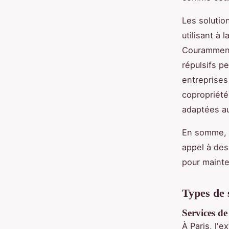
Les solutio
utilisant à
Couramment 
répulsifs p
entreprises
copropriété
adaptées au
En somme, q
appel à des
pour mainte
Types de s
Services de
À Paris, l'