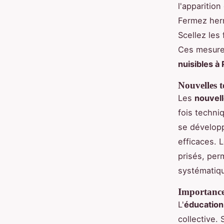
l'apparitio
Fermez herm
Scellez les
Ces mesures
nuisibles à 
Nouvelles t
Les
nouvell
fois techni
se développ
efficaces. L
prisés, per
systématiqu
Importance 
L'
éducation 
collective. 