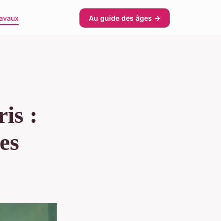
avaux
Au guide des âges →
is :
ces