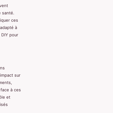
uvent
e santé.
iquer ces
 adapté à
s DIY pour
ons
 impact sur
iments,
 face à ces
ôle et
lisés