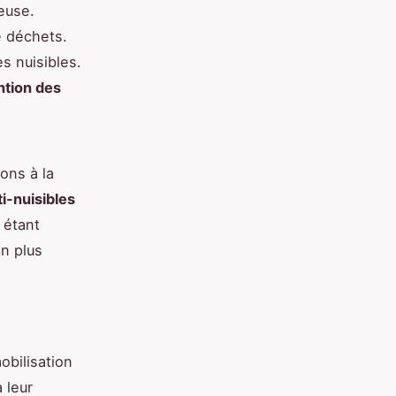
euse.
e déchets.
s nuisibles.
ntion des
ons à la
i-nuisibles
 étant
en plus
obilisation
 leur