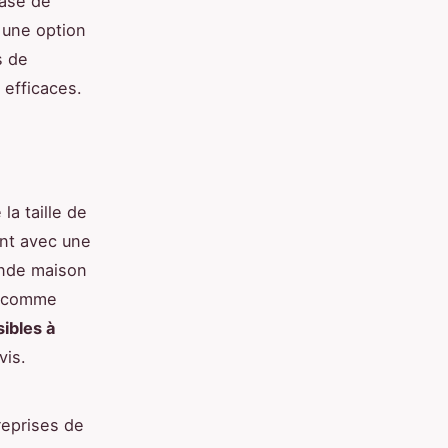
base de
 une option
s de
efficaces.
la taille de
ent avec une
ande maison
, comme
sibles à
vis.
reprises de