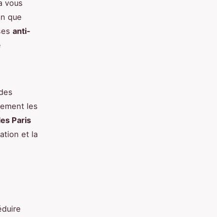
la vous
en que
ises
anti-
e
 des
rement les
les Paris
ation et la
duire