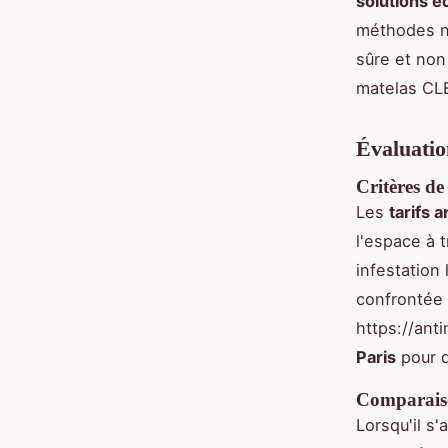
solutions é
méthodes n
sûre et non
matelas CLE
Évaluation
Critères de 
Les
tarifs a
l'espace à t
infestation
confrontée 
https://anti
Paris
pour d
Comparaison
Lorsqu'il s'