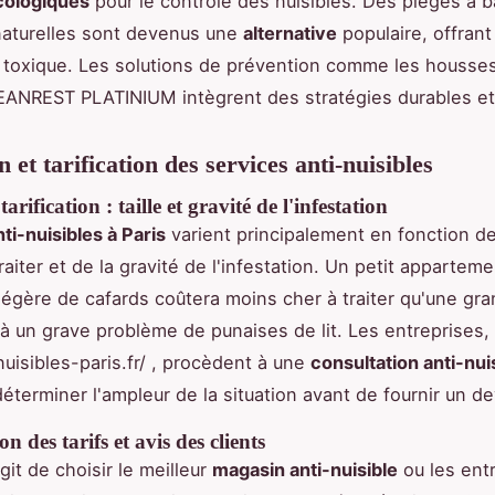
cologiques
pour le contrôle des nuisibles. Des pièges à 
aturelles sont devenus une
alternative
populaire, offrant
 toxique. Les solutions de prévention comme les housse
ANREST PLATINIUM intègrent des stratégies durables et 
 et tarification des services anti-nuisibles
tarification : taille et gravité de l'infestation
nti-nuisibles à Paris
varient principalement en fonction de 
raiter et de la gravité de l'infestation. Un petit appartem
 légère de cafards coûtera moins cher à traiter qu'une gr
à un grave problème de punaises de lit. Les entreprises
nuisibles-paris.fr/ , procèdent à une
consultation anti-nui
éterminer l'ampleur de la situation avant de fournir un de
 des tarifs et avis des clients
agit de choisir le meilleur
magasin anti-nuisible
ou les ent