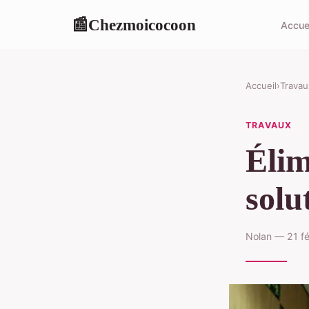
Chezmoicocoon
📰
Accue
Accueil
›
Travau
TRAVAUX
Élim
solu
Nolan — 21 fé