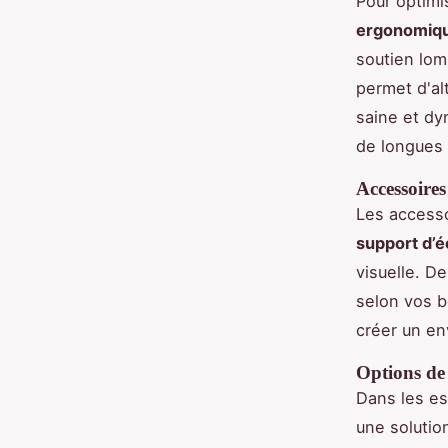
Pour optimi
ergonomiq
soutien lom
permet d'al
saine et dy
de longues 
Accessoires
Les accesso
support d’é
visuelle. D
selon vos be
créer un en
Options de
Dans les es
une solutio