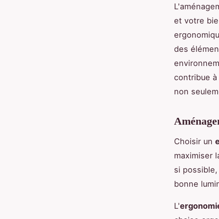
L'aménageme
et votre bi
ergonomique
des élément
environnem
contribue à
non seuleme
Aménageme
Choisir un
maximiser l
si possible
bonne lumin
L'
ergonomi