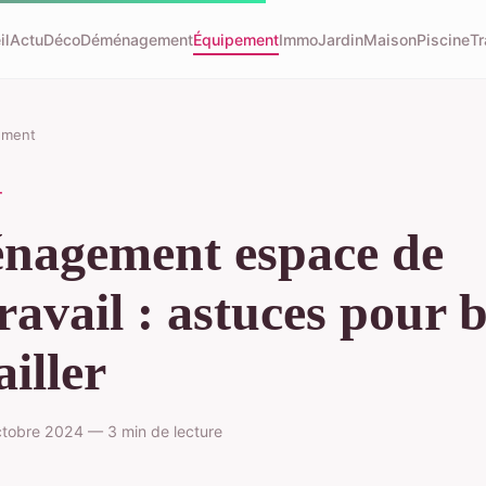
il
Actu
Déco
Déménagement
Équipement
Immo
Jardin
Maison
Piscine
Tr
ement
T
nagement espace de
travail : astuces pour 
ailler
tobre 2024 — 3 min de lecture