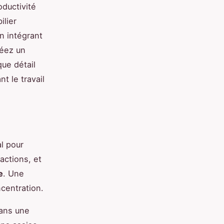
ductivité
ilier
n intégrant
réez un
ue détail
t le travail
l pour
actions, et
e
. Une
centration.
dans une