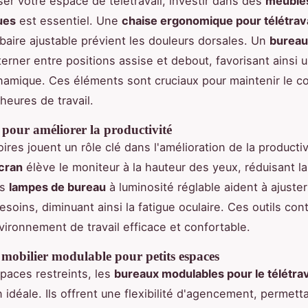
ser votre espace de télétravail, investir dans des
meuble
ues
est essentiel. Une
chaise ergonomique pour télétrava
baire ajustable prévient les douleurs dorsales. Un
bureau
terner entre positions assise et debout, favorisant ainsi 
namique. Ces éléments sont cruciaux pour maintenir le co
heures de travail.
 pour améliorer la productivité
ires jouent un rôle clé dans l'amélioration de la productiv
cran
élève le moniteur à la hauteur des yeux, réduisant la
es
lampes de bureau
à luminosité réglable aident à ajuster
soins, diminuant ainsi la fatigue oculaire. Ces outils con
vironnement de travail efficace et confortable.
 mobilier modulable pour petits espaces
paces restreints, les
bureaux modulables pour le télétrav
n idéale. Ils offrent une flexibilité d'agencement, permett