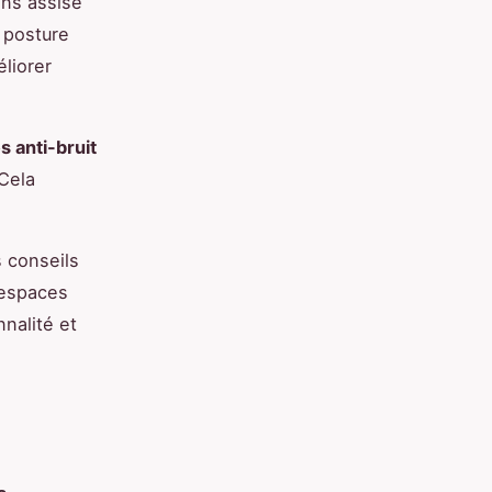
ons assise
e posture
liorer
 anti-bruit
Cela
 conseils
 espaces
nnalité et