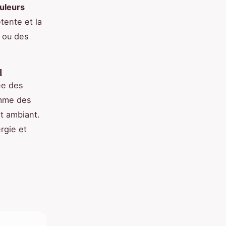
uleurs
tente et la
 ou des
l
ée des
me des
it ambiant.
rgie et