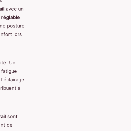
s
il
avec un
 réglable
une posture
nfort lors
ité. Un
 fatigue
 l'éclairage
tribuent à
ail
sont
ant de