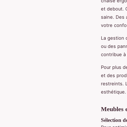
chaise ergo
et debout. 
saine. Des 
votre confo
La gestion 
ou des pann
contribue à
Pour plus de
et des prod
restreints. 
esthétique.
Meubles e
Sélection 