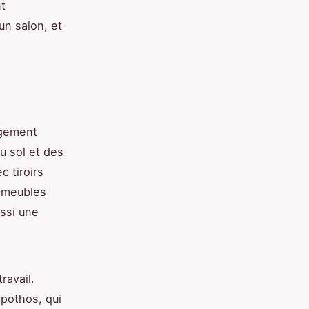
nt
un salon, et
ngement
u sol et des
 tiroirs
s meubles
ssi une
ravail.
 pothos, qui