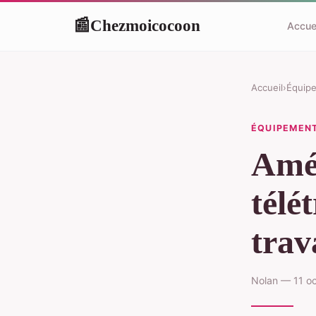
Chezmoicocoon
📰
Accue
Accueil
›
Équip
ÉQUIPEMEN
Amé
télé
trav
Nolan — 11 oc