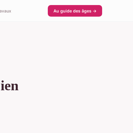
avaux
Au guide des âges →
bien