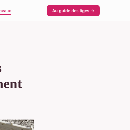
avaux
Au guide des âges →
s
ment