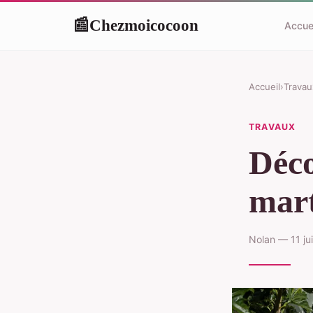
Chezmoicocoon
📰
Accue
Accueil
›
Travau
TRAVAUX
Déco
mart
Nolan — 11 ju