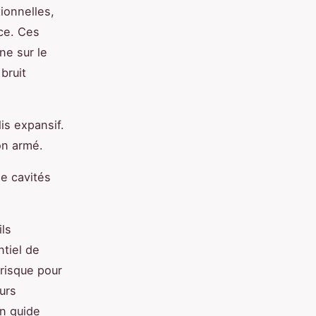
ionnelles,
ace. Ces
ne sur le
bruit
is expansif.
on armé.
e cavités
ils
tiel de
 risque pour
eurs
un guide