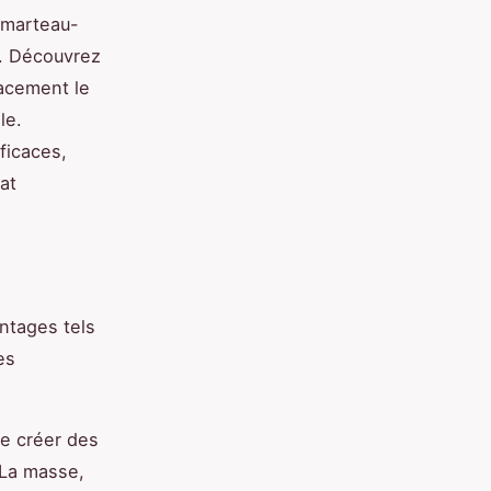
 marteau-
e. Découvrez
cacement le
le.
ficaces,
at
ntages tels
es
de créer des
 La masse,