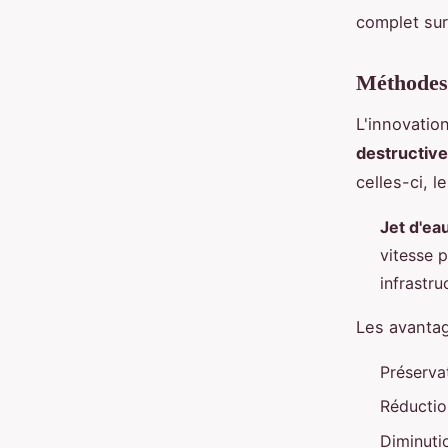
complet sur
Méthodes 
L'innovatio
destructiv
celles-ci, l
Jet d'ea
vitesse 
infrastru
Les avantag
Préserva
Réductio
Diminuti