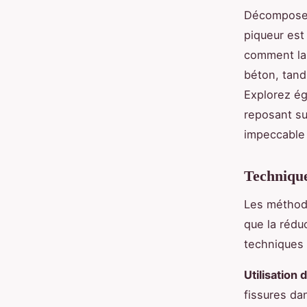
Décomposer 
piqueur est
comment la 
béton, tand
Explorez ég
reposant su
impeccable 
Techniqu
Les méthod
que la rédu
techniques 
Utilisation 
fissures da