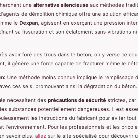
cherchant une
alternative silencieuse
aux méthodes tradit
n d'agents de démolition chimique offre une solution effic
comme le
Dexpan
, agissent en exerçant une pression inter
aînant sa fissuration et son éclatement sans vibrations ni 
rès avoir foré des trous dans le béton, on y verse ce coul
nt, il génère une force capable de fracturer même le bét
om
: Une méthode moins connue implique le remplissage d
avec ces sels, promouvant ainsi la dégradation du béton.
és nécessitent des
précautions de sécurité
strictes, car 
des substances potentiellement dangereuses. Il est essen
puleusement les instructions du fabricant pour éviter tout
r et l'environnement. Pour les professionnels et les bricol
en savoir plus,
allez sur
le site spécialisé pour découvrir 