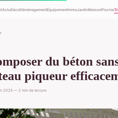
il
Actu
Déco
Déménagement
Équipement
Immo
Jardin
Maison
Piscine
Tr
x
mposer du béton san
eau piqueur efficace
in 2024 — 2 min de lecture