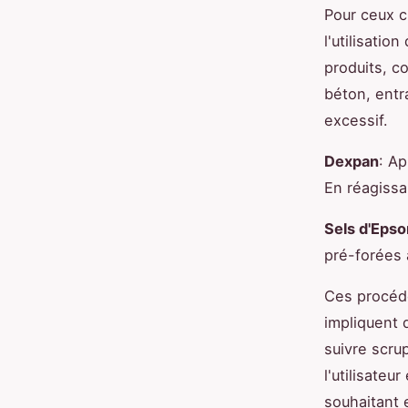
Pour ceux 
l'utilisatio
produits, 
béton, entr
excessif.
Dexpan
: Ap
En réagissa
Sels d'Eps
pré-forées 
Ces procéd
impliquent 
suivre scru
l'utilisateu
souhaitant 