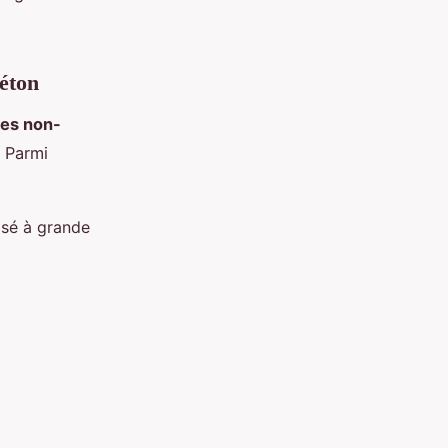
béton
es non-
. Parmi
lsé à grande