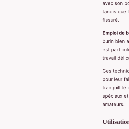
avec son po
tandis que l
fissuré.
Emploi de b
burin bien 
est particu
travail délic
Ces techniq
pour leur f
tranquillit
spéciaux et
amateurs.
Utilisati