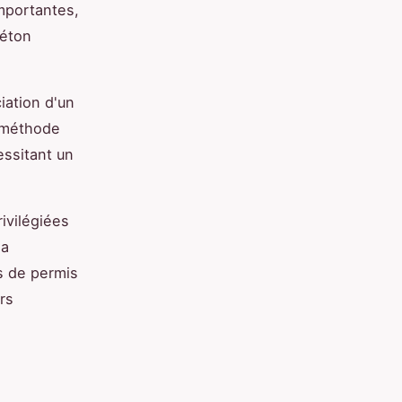
mportantes,
béton
iation d'un
e méthode
essitant un
ivilégiées
la
as de permis
rs