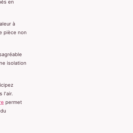
més en
aleur à
ne pièce non
ésagréable
une isolation
icipez
l'air.
re
permet
 du