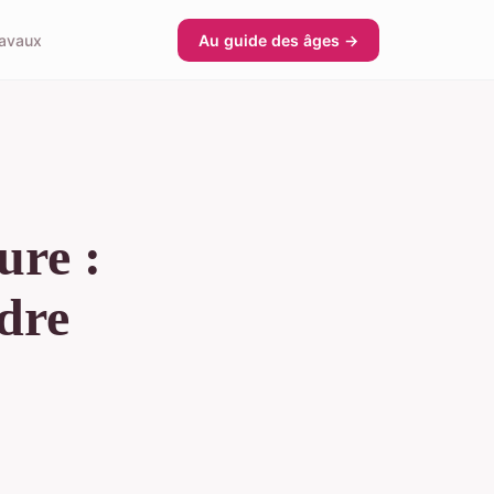
avaux
Au guide des âges →
ure :
ndre