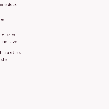
omme deux
 en
 d'isoler
 une cave.
ilisé et les
iste