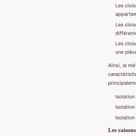
Les cloi
appartem
Les cloi
différent
Les cloi
une pièc
Ainsi, la mé
caractéristi
principalem
Isolation
Isolatio
Isolation
Les raisons