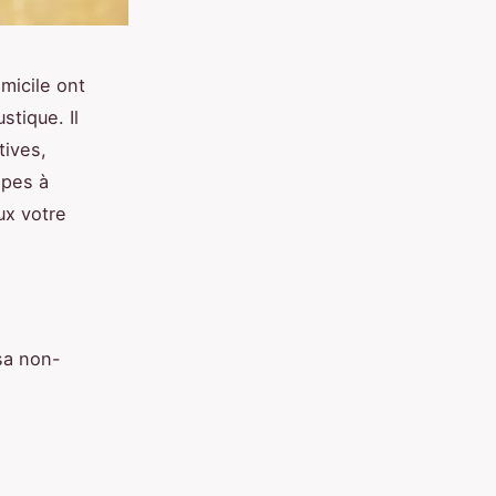
micile ont
stique. Il
tives,
apes à
ux votre
 sa non-