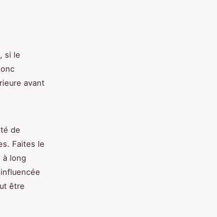
 si le
donc
rieure avant
ité de
s. Faites le
 à long
 influencée
ut être