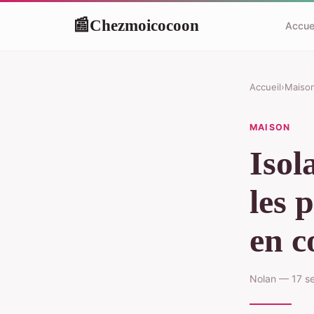
Chezmoicocoon
📰
Accue
Accueil
›
Maiso
MAISON
Isol
les 
en 
Nolan — 17 s