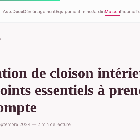
il
Actu
Déco
Déménagement
Équipement
Immo
Jardin
Maison
Piscine
Tr
n
ation de cloison intérie
points essentiels à pre
compte
eptembre 2024 — 2 min de lecture