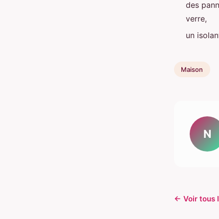
des panne
verre,
un isolan
Maison
N
← Voir tous 