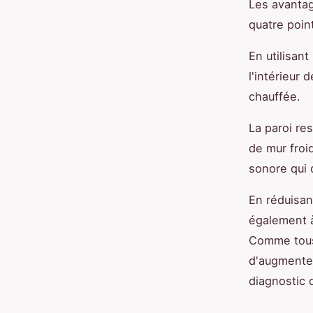
Les avantag
quatre point
En utilisant
l'intérieur 
chauffée.
La paroi re
de mur froid
sonore qui 
En réduisan
également à
Comme tous 
d'augmenter
diagnostic 